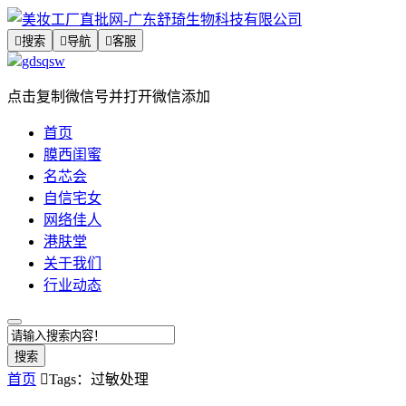

搜索

导航

客服
gdsqsw
点击复制微信号并打开微信添加
首页
膜西闺蜜
名芯会
自信宅女
网络佳人
港肤堂
关于我们
行业动态
搜索
首页

Tags：过敏处理