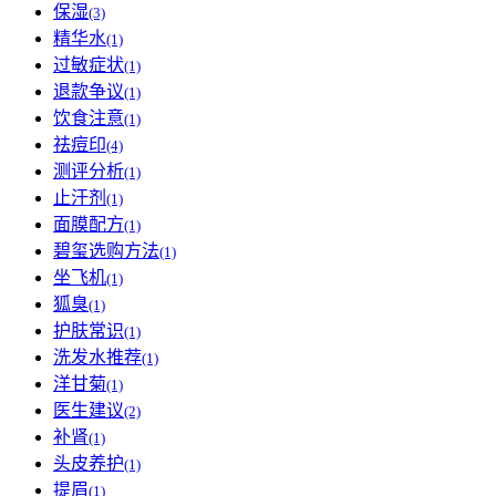
保湿
(3)
精华水
(1)
过敏症状
(1)
退款争议
(1)
饮食注意
(1)
祛痘印
(4)
测评分析
(1)
止汗剂
(1)
面膜配方
(1)
碧玺选购方法
(1)
坐飞机
(1)
狐臭
(1)
护肤常识
(1)
洗发水推荐
(1)
洋甘菊
(1)
医生建议
(2)
补肾
(1)
头皮养护
(1)
提眉
(1)