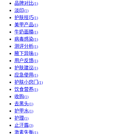
品牌对比
(1)
淡印
(1)
护肤技巧
(1)
美甲产品
(1)
牛奶面膜
(1)
病毒感染
(1)
测评分析
(1)
腋下异味
(1)
用户反馈
(1)
护肤建议
(1)
应急使用
(1)
护肤小窍门
(1)
饮食营养
(1)
收购
(1)
去黑头
(1)
护甲水
(1)
护理
(1)
止汗露
(3)
激素失衡
(1)