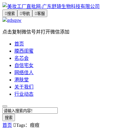

搜索

导航

客服
gdsqsw
点击复制微信号并打开微信添加
首页
膜西闺蜜
名芯会
自信宅女
网络佳人
港肤堂
关于我们
行业动态
搜索
首页

Tags：痘痘