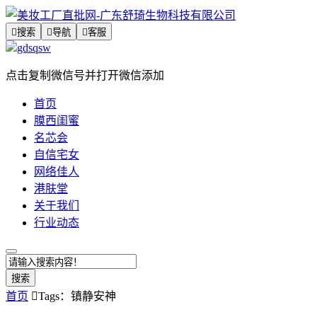

搜索

导航

客服
gdsqsw
点击复制微信号并打开微信添加
首页
膜西闺蜜
名芯会
自信宅女
网络佳人
港肤堂
关于我们
行业动态
搜索
首页

Tags：镇静安神