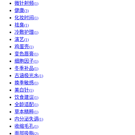
微针射频
(1)
健康
(3)
化妆时间
(1)
祛臭
(1)
冷敷护理
(1)
演艺
(1)
鸡蛋壳
(1)
变色唇膏
(1)
细胞因子
(1)
冬季补品
(1)
古涵极光水
(1)
换季敏感
(1)
美白针
(1)
饮食建议
(1)
全龄适配
(1)
草本精粹
(1)
内分泌失调
(1)
收缩毛孔
(1)
面部吸脂
(2)