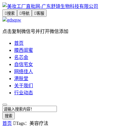

搜索

导航

客服
gdsqsw
点击复制微信号并打开微信添加
首页
膜西闺蜜
名芯会
自信宅女
网络佳人
港肤堂
关于我们
行业动态
搜索
首页

Tags：美容疗法