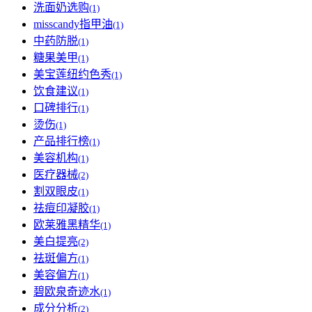
洗面奶选购
(1)
misscandy指甲油
(1)
中药防脱
(1)
糖果美甲
(1)
美宝莲纽约色秀
(1)
饮食建议
(1)
口碑排行
(1)
烫伤
(1)
产品排行榜
(1)
美容机构
(1)
医疗器械
(2)
割双眼皮
(1)
祛痘印凝胶
(1)
欧莱雅黑精华
(1)
美白提亮
(2)
祛斑偏方
(1)
美容偏方
(1)
碧欧泉奇迹水
(1)
成分分析
(2)