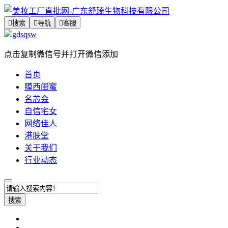

搜索

导航

客服
gdsqsw
点击复制微信号并打开微信添加
首页
膜西闺蜜
名芯会
自信宅女
网络佳人
港肤堂
关于我们
行业动态
搜索