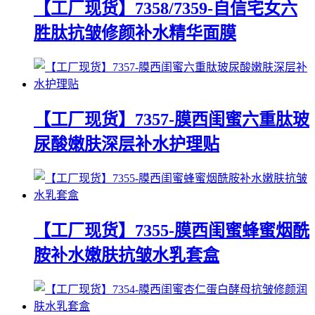
【工厂现货】7358/7359-自信宅女六
胜肽抗皱修颜补水精华面膜
【工厂现货】7357-膜西闺蜜六重肽玻
尿酸嫩肤深层补水护理贴
【工厂现货】7355-膜西闺蜜蜂蜜烟酰
胺补水嫩肤抗皱水乳套盒