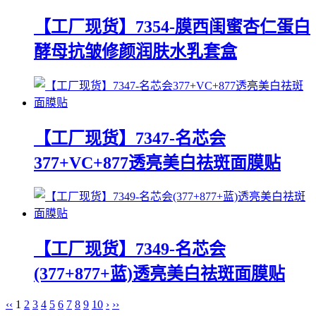
【工厂现货】7354-膜西闺蜜杏仁蛋白
酵母抗皱修颜润肤水乳套盒
【工厂现货】7347-名芯会
377+VC+877透亮美白祛斑面膜贴
【工厂现货】7349-名芯会
(377+877+蓝)透亮美白祛斑面膜贴
‹‹
1
2
3
4
5
6
7
8
9
10
›
››