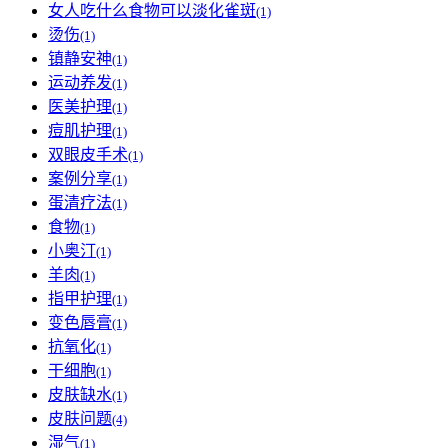
女人吃什么食物可以淡化雀斑
(1)
烫伤
(1)
镇静安神
(1)
运动养发
(1)
医美护理
(1)
痘肌护理
(1)
双眼皮手术
(1)
案例分享
(1)
蛋清疗法
(1)
食物
(1)
小奥汀
(1)
羊肉
(1)
指甲护理
(1)
变色唇膏
(1)
抗氧化
(1)
干细胞
(1)
皮肤缺水
(1)
皮肤问题
(4)
湿气
(1)