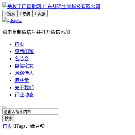

搜索

导航

客服
gdsqsw
点击复制微信号并打开微信添加
首页
膜西闺蜜
名芯会
自信宅女
网络佳人
港肤堂
关于我们
行业动态
搜索
首页

Tags：绿豆粉