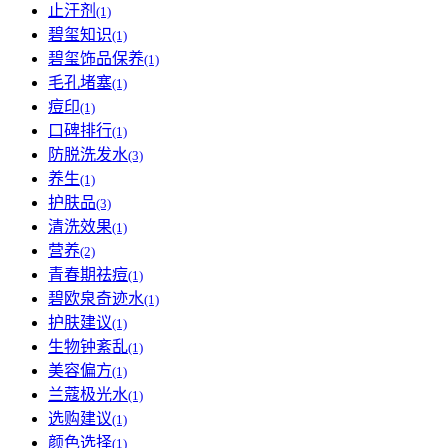
止汗剂
(1)
碧玺知识
(1)
碧玺饰品保养
(1)
毛孔堵塞
(1)
痘印
(1)
口碑排行
(1)
防脱洗发水
(3)
养生
(1)
护肤品
(3)
清洗效果
(1)
营养
(2)
青春期祛痘
(1)
碧欧泉奇迹水
(1)
护肤建议
(1)
生物钟紊乱
(1)
美容偏方
(1)
兰蔻极光水
(1)
选购建议
(1)
颜色选择
(1)