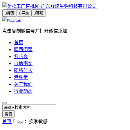

搜索

导航

客服
gdsqsw
点击复制微信号并打开微信添加
首页
膜西闺蜜
名芯会
自信宅女
网络佳人
港肤堂
关于我们
行业动态
搜索
首页

Tags：换季敏感