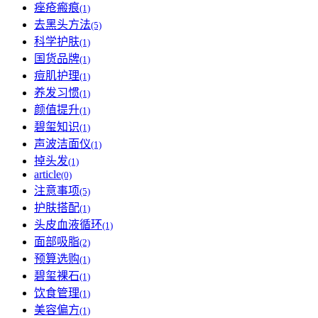
痤疮瘢痕
(1)
去黑头方法
(5)
科学护肤
(1)
国货品牌
(1)
痘肌护理
(1)
养发习惯
(1)
颜值提升
(1)
碧玺知识
(1)
声波洁面仪
(1)
掉头发
(1)
article
(0)
注意事项
(5)
护肤搭配
(1)
头皮血液循环
(1)
面部吸脂
(2)
预算选购
(1)
碧玺裸石
(1)
饮食管理
(1)
美容偏方
(1)