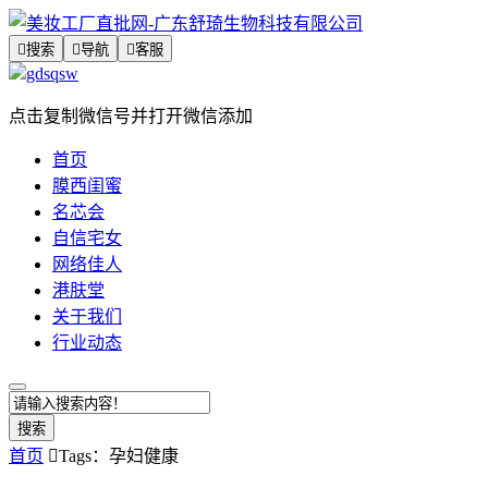

搜索

导航

客服
gdsqsw
点击复制微信号并打开微信添加
首页
膜西闺蜜
名芯会
自信宅女
网络佳人
港肤堂
关于我们
行业动态
搜索
首页

Tags：孕妇健康