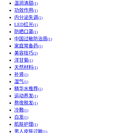
温润清甜
(1)
功效作用
(1)
内分泌失调
(1)
LED红光
(1)
防晒口罩
(1)
中国过敏防治周
(1)
家庭常备药
(1)
美容技巧
(2)
洋甘菊
(1)
天然材料
(1)
补肾
(1)
湿气
(1)
精华水推荐
(1)
运动养发
(1)
熬夜脱发
(1)
冷敷
(1)
白发
(1)
肌肤护理
(1)
男人皮肤过敏
(1)