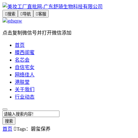

搜索

导航

客服
gdsqsw
点击复制微信号并打开微信添加
首页
膜西闺蜜
名芯会
自信宅女
网络佳人
港肤堂
关于我们
行业动态
搜索
首页

Tags：碧玺保养