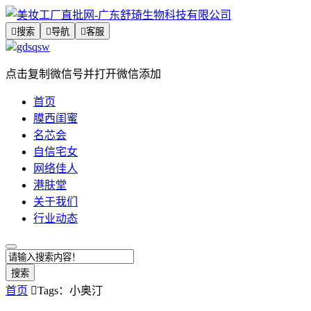

搜索

导航

客服
gdsqsw
点击复制微信号并打开微信添加
首页
膜西闺蜜
名芯会
自信宅女
网络佳人
港肤堂
关于我们
行业动态
搜索
首页

Tags：小奥汀