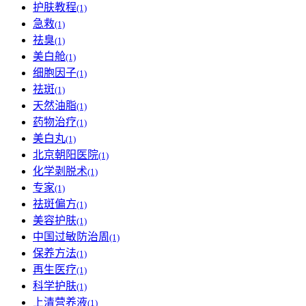
护肤教程
(1)
急救
(1)
祛臭
(1)
美白舱
(1)
细胞因子
(1)
祛斑
(1)
天然油脂
(1)
药物治疗
(1)
美白丸
(1)
北京朝阳医院
(1)
化学剥脱术
(1)
专家
(1)
祛斑偏方
(1)
美容护肤
(1)
中国过敏防治周
(1)
保养方法
(1)
再生医疗
(1)
科学护肤
(1)
上清营养液
(1)