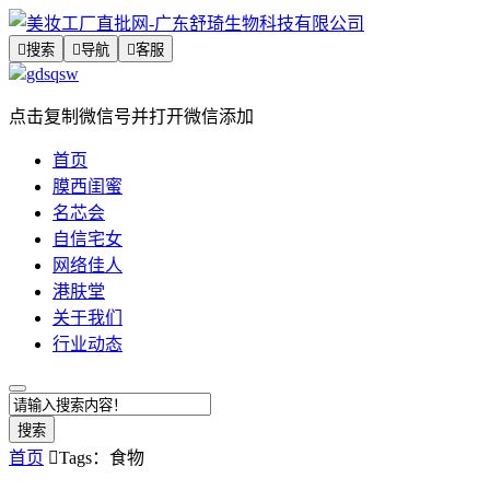

搜索

导航

客服
gdsqsw
点击复制微信号并打开微信添加
首页
膜西闺蜜
名芯会
自信宅女
网络佳人
港肤堂
关于我们
行业动态
搜索
首页

Tags：食物