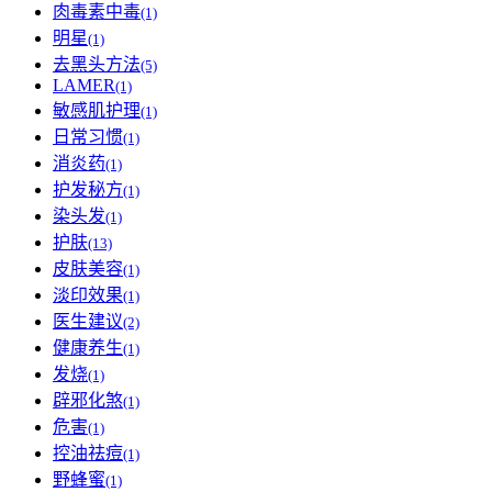
肉毒素中毒
(1)
明星
(1)
去黑头方法
(5)
LAMER
(1)
敏感肌护理
(1)
日常习惯
(1)
消炎药
(1)
护发秘方
(1)
染头发
(1)
护肤
(13)
皮肤美容
(1)
淡印效果
(1)
医生建议
(2)
健康养生
(1)
发烧
(1)
辟邪化煞
(1)
危害
(1)
控油祛痘
(1)
野蜂蜜
(1)