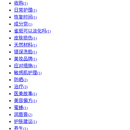
收购
(1)
日常护理
(1)
恢复时间
(1)
成分党
(1)
雀斑可以淡化吗
(1)
皮肤损伤
(1)
天然材料
(1)
错误洗脸
(1)
美妆品牌
(1)
应对措施
(1)
敏感肌护理
(1)
防晒
(2)
治疗
(3)
医美故事
(1)
美容偏方
(1)
蜜蜂
(1)
润唇膏
(2)
护肤建议
(1)
养生
(1)