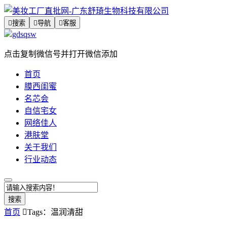

搜索

导航

客服
gdsqsw
点击复制微信号并打开微信添加
首页
膜西闺蜜
名芯会
自信宅女
网络佳人
港肤堂
关于我们
行业动态
搜索
首页

Tags：温润清甜