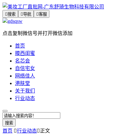

搜索

导航

客服
gdsqsw
点击复制微信号并打开微信添加
首页
膜西闺蜜
名芯会
自信宅女
网络佳人
港肤堂
关于我们
行业动态
搜索
首页

行业动态

正文