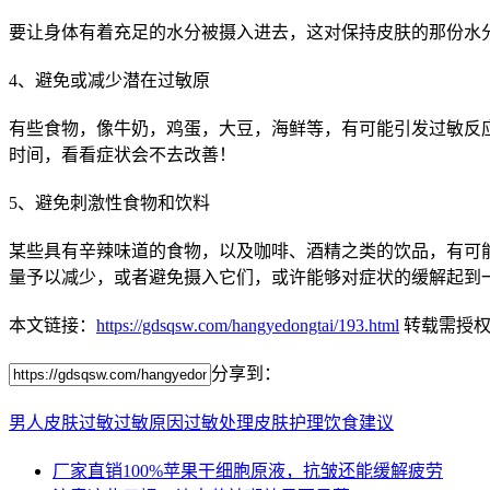
要让身体有着充足的水分被摄入进去，这对保持皮肤的那份水
4、避免或减少潜在过敏原
有些食物，像牛奶，鸡蛋，大豆，海鲜等，有可能引发过敏反
时间，看看症状会不去改善！
5、避免刺激性食物和饮料
某些具有辛辣味道的食物，以及咖啡、酒精之类的饮品，有可
量予以减少，或者避免摄入它们，或许能够对症状的缓解起到
本文链接：
https://gdsqsw.com/hangyedongtai/193.html
转载需授
分享到：
男人皮肤过敏
过敏原因
过敏处理
皮肤护理
饮食建议
厂家直销100%苹果干细胞原液，抗皱还能缓解疲劳