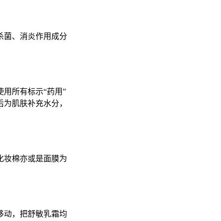
杀菌、消炎作用成分
用所有标示“药用”
后为肌肤补充水分，
化妆棉亦或是面膜为
移动，把舒敏乳霜均