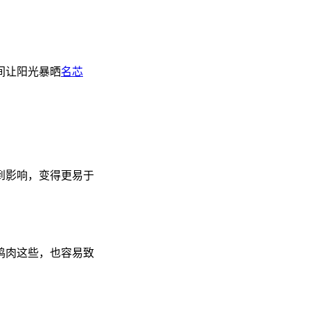
间让阳光暴晒
名芯
到影响，变得更易于
鸡肉这些，也容易致