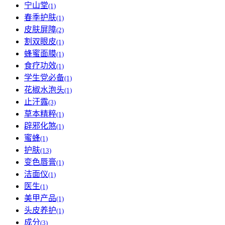
宁山堂
(1)
春季护肤
(1)
皮肤屏障
(2)
割双眼皮
(1)
蜂蜜面膜
(1)
食疗功效
(1)
学生党必备
(1)
花椒水泡头
(1)
止汗露
(3)
草本精粹
(1)
辟邪化煞
(1)
蜜蜂
(1)
护肤
(13)
变色唇膏
(1)
洁面仪
(1)
医生
(1)
美甲产品
(1)
头皮养护
(1)
成分
(3)