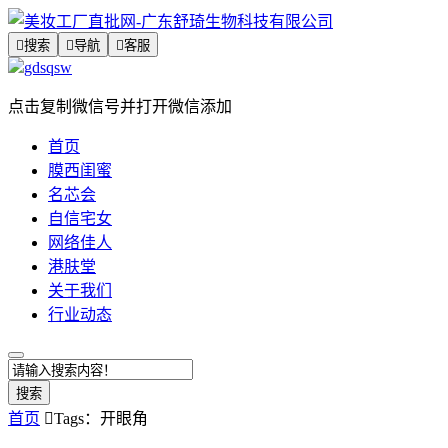

搜索

导航

客服
gdsqsw
点击复制微信号并打开微信添加
首页
膜西闺蜜
名芯会
自信宅女
网络佳人
港肤堂
关于我们
行业动态
搜索
首页

Tags：开眼角