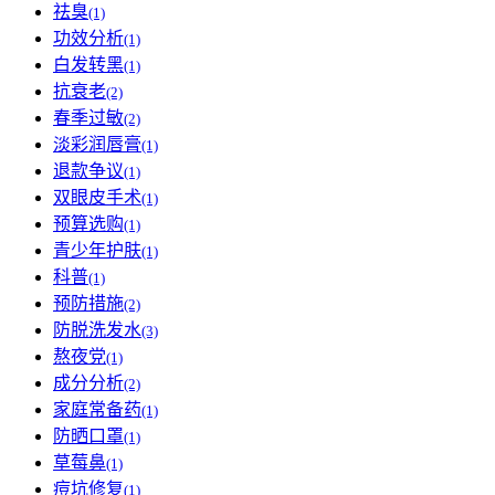
祛臭
(1)
功效分析
(1)
白发转黑
(1)
抗衰老
(2)
春季过敏
(2)
淡彩润唇膏
(1)
退款争议
(1)
双眼皮手术
(1)
预算选购
(1)
青少年护肤
(1)
科普
(1)
预防措施
(2)
防脱洗发水
(3)
熬夜党
(1)
成分分析
(2)
家庭常备药
(1)
防晒口罩
(1)
草莓鼻
(1)
痘坑修复
(1)