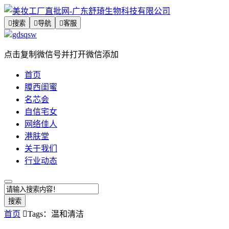

搜索

导航

客服
gdsqsw
点击复制微信号并打开微信添加
首页
膜西闺蜜
名芯会
自信宅女
网络佳人
港肤堂
关于我们
行业动态
搜索
首页

Tags：温和清洁