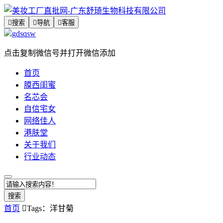

搜索

导航

客服
gdsqsw
点击复制微信号并打开微信添加
首页
膜西闺蜜
名芯会
自信宅女
网络佳人
港肤堂
关于我们
行业动态
搜索
首页

Tags：洋甘菊