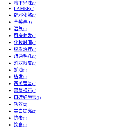
腋下异味
(1)
LAMER
(1)
辟邪化煞
(1)
草莓鼻
(1)
湿气
(1)
厨房养发
(1)
化妆时间
(1)
脱发治疗
(1)
疏通毛孔
(1)
割双眼皮
(1)
蚝油
(1)
植发
(1)
西瓜碧玺
(1)
碧玺裸石
(1)
口碑好唇膏
(1)
功效
(2)
美白提亮
(2)
抗老
(1)
饮食
(1)