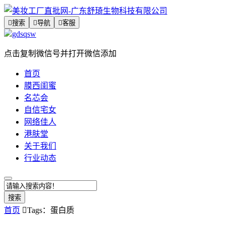

搜索

导航

客服
gdsqsw
点击复制微信号并打开微信添加
首页
膜西闺蜜
名芯会
自信宅女
网络佳人
港肤堂
关于我们
行业动态
搜索
首页

Tags：蛋白质