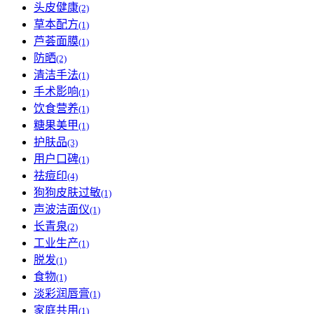
头皮健康
(2)
草本配方
(1)
芦荟面膜
(1)
防晒
(2)
清洁手法
(1)
手术影响
(1)
饮食营养
(1)
糖果美甲
(1)
护肤品
(3)
用户口碑
(1)
祛痘印
(4)
狗狗皮肤过敏
(1)
声波洁面仪
(1)
长青泉
(2)
工业生产
(1)
脱发
(1)
食物
(1)
淡彩润唇膏
(1)
家庭共用
(1)