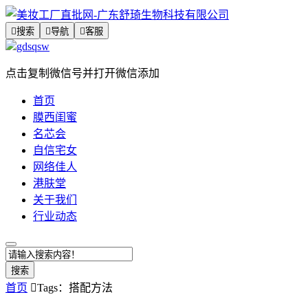

搜索

导航

客服
gdsqsw
点击复制微信号并打开微信添加
首页
膜西闺蜜
名芯会
自信宅女
网络佳人
港肤堂
关于我们
行业动态
搜索
首页

Tags：搭配方法