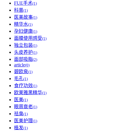
FUE手术
(1)
科普
(1)
医美故事
(1)
精华水
(1)
孕妇健康
(1)
面膜使用感受
(1)
独立包装
(1)
头皮养护
(1)
面部吸脂
(2)
article
(0)
碧欧泉
(1)
毛孔
(1)
食疗功效
(1)
欧莱雅黑精华
(1)
医美
(1)
眼周衰老
(1)
祛臭
(1)
医美护理
(1)
植发
(1)