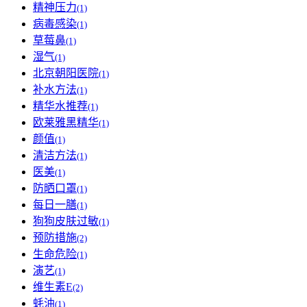
精神压力
(1)
病毒感染
(1)
草莓鼻
(1)
湿气
(1)
北京朝阳医院
(1)
补水方法
(1)
精华水推荐
(1)
欧莱雅黑精华
(1)
颜值
(1)
清洁方法
(1)
医美
(1)
防晒口罩
(1)
每日一膳
(1)
狗狗皮肤过敏
(1)
预防措施
(2)
生命危险
(1)
演艺
(1)
维生素E
(2)
蚝油
(1)