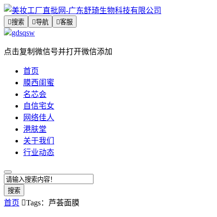

搜索

导航

客服
gdsqsw
点击复制微信号并打开微信添加
首页
膜西闺蜜
名芯会
自信宅女
网络佳人
港肤堂
关于我们
行业动态
搜索
首页

Tags：芦荟面膜