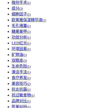
微创手术
(1)
成分
(3)
细胞因子
(1)
欧莱雅保湿精华液
(1)
毛孔堵塞
(1)
糖果美甲
(1)
功效分析
(1)
LED红光
(1)
环境因素
(1)
矿物油
(1)
双眼皮
(3)
生命危险
(1)
清洁手法
(1)
食疗养发
(1)
美容技巧
(2)
抗炎抗菌
(1)
抗过敏食物
(1)
品牌对比
(1)
医美纠纷
(1)