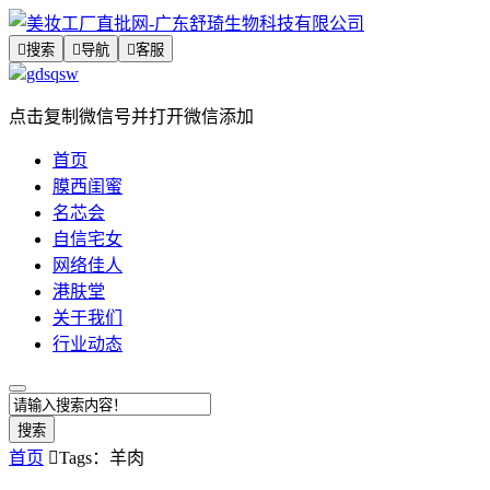

搜索

导航

客服
gdsqsw
点击复制微信号并打开微信添加
首页
膜西闺蜜
名芯会
自信宅女
网络佳人
港肤堂
关于我们
行业动态
搜索
首页

Tags：羊肉