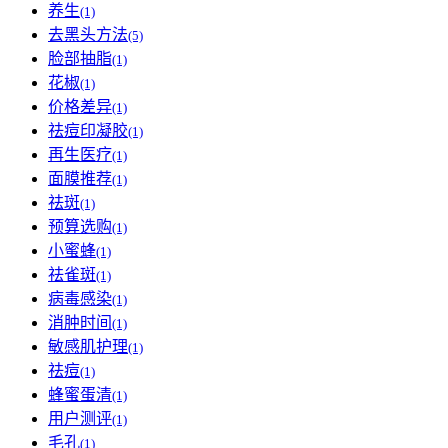
养生
(1)
去黑头方法
(5)
脸部抽脂
(1)
花椒
(1)
价格差异
(1)
祛痘印凝胶
(1)
再生医疗
(1)
面膜推荐
(1)
祛斑
(1)
预算选购
(1)
小蜜蜂
(1)
祛雀斑
(1)
病毒感染
(1)
消肿时间
(1)
敏感肌护理
(1)
祛痘
(1)
蜂蜜蛋清
(1)
用户测评
(1)
毛孔
(1)