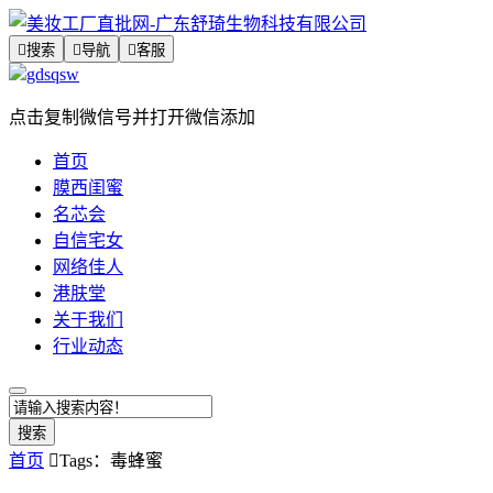

搜索

导航

客服
gdsqsw
点击复制微信号并打开微信添加
首页
膜西闺蜜
名芯会
自信宅女
网络佳人
港肤堂
关于我们
行业动态
搜索
首页

Tags：毒蜂蜜