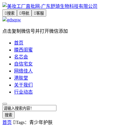

搜索

导航

客服
gdsqsw
点击复制微信号并打开微信添加
首页
膜西闺蜜
名芯会
自信宅女
网络佳人
港肤堂
关于我们
行业动态
搜索
首页

Tags：青少年护肤