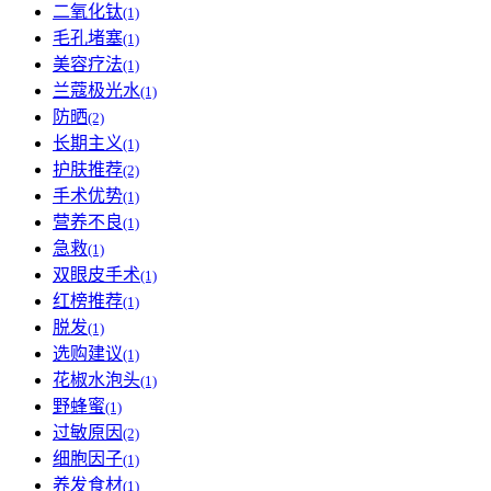
二氧化钛
(1)
毛孔堵塞
(1)
美容疗法
(1)
兰蔻极光水
(1)
防晒
(2)
长期主义
(1)
护肤推荐
(2)
手术优势
(1)
营养不良
(1)
急救
(1)
双眼皮手术
(1)
红榜推荐
(1)
脱发
(1)
选购建议
(1)
花椒水泡头
(1)
野蜂蜜
(1)
过敏原因
(2)
细胞因子
(1)
养发食材
(1)