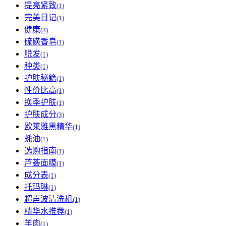
提亮紧致
(1)
完美日记
(1)
健康
(3)
硫磺香皂
(1)
脱发
(1)
种类
(1)
护肤秘籍
(1)
性价比高
(1)
换季护肤
(1)
护肤成分
(3)
欧莱雅黑精华
(1)
蚝油
(1)
选购指南
(1)
芦荟面膜
(1)
成分表
(1)
托玛琳
(1)
超声波清洗机
(1)
精华水推荐
(1)
羊肉
(1)