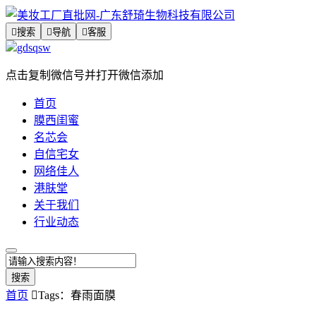

搜索

导航

客服
gdsqsw
点击复制微信号并打开微信添加
首页
膜西闺蜜
名芯会
自信宅女
网络佳人
港肤堂
关于我们
行业动态
搜索
首页

Tags：春雨面膜