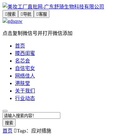

搜索

导航

客服
gdsqsw
点击复制微信号并打开微信添加
首页
膜西闺蜜
名芯会
自信宅女
网络佳人
港肤堂
关于我们
行业动态
搜索
首页

Tags：应对措施