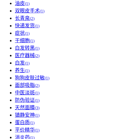
油皮
(1)
双眼皮手术
(1)
长青泉
(2)
快递发货
(1)
症状
(1)
干细胞
(1)
白发转黑
(1)
医疗器械
(2)
白发
(1)
养生
(1)
狗狗皮肤过敏
(1)
面部吸脂
(2)
中医淡斑
(1)
防伪验证
(1)
天然面膜
(3)
镇静安神
(1)
蛋白质
(1)
平价精华
(1)
消炎药
(1)