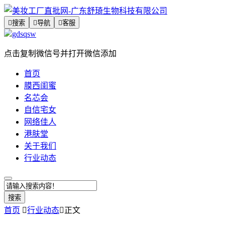

搜索

导航

客服
gdsqsw
点击复制微信号并打开微信添加
首页
膜西闺蜜
名芯会
自信宅女
网络佳人
港肤堂
关于我们
行业动态
搜索
首页

行业动态

正文