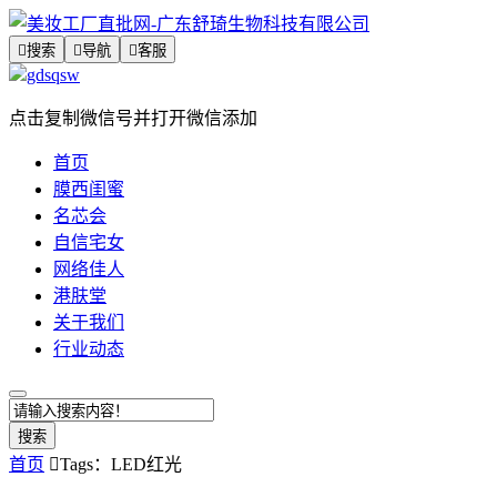

搜索

导航

客服
gdsqsw
点击复制微信号并打开微信添加
首页
膜西闺蜜
名芯会
自信宅女
网络佳人
港肤堂
关于我们
行业动态
搜索
首页

Tags：LED红光