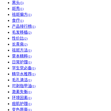
黑头
(5)
斑秃
(1)
祛斑偏方
(1)
食疗
(1)
产品排行榜
(1)
毛发移植
(2)
性价比
(2)
长青泉
(2)
祛斑方法
(1)
草本精粹
(1)
日常护理
(1)
学生党必备
(1)
精华水推荐
(1)
毛孔清洁
(1)
可剥指甲油
(1)
激素失衡
(1)
环境因素
(1)
痘肌护理
(1)
变色唇膏
(1)