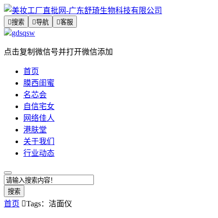

搜索

导航

客服
gdsqsw
点击复制微信号并打开微信添加
首页
膜西闺蜜
名芯会
自信宅女
网络佳人
港肤堂
关于我们
行业动态
搜索
首页

Tags：洁面仪