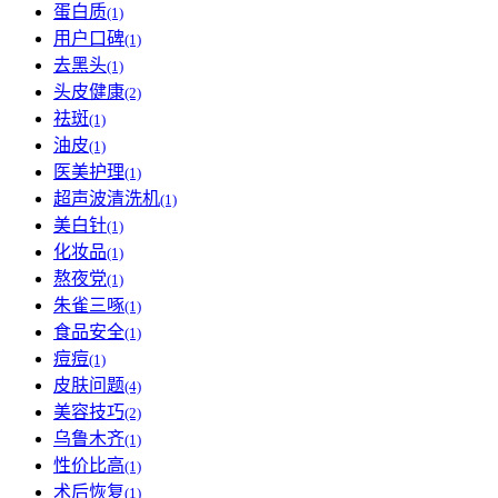
蛋白质
(1)
用户口碑
(1)
去黑头
(1)
头皮健康
(2)
祛斑
(1)
油皮
(1)
医美护理
(1)
超声波清洗机
(1)
美白针
(1)
化妆品
(1)
熬夜党
(1)
朱雀三啄
(1)
食品安全
(1)
痘痘
(1)
皮肤问题
(4)
美容技巧
(2)
乌鲁木齐
(1)
性价比高
(1)
术后恢复
(1)