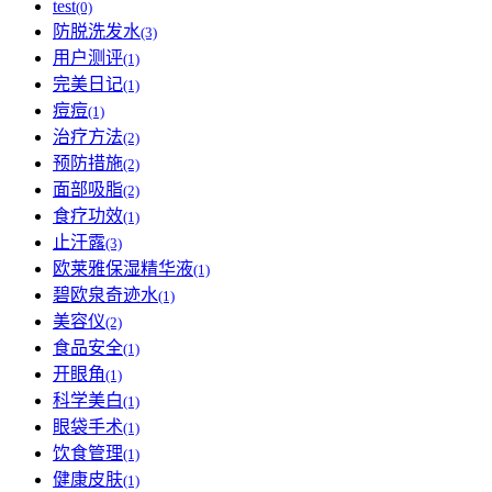
test
(0)
防脱洗发水
(3)
用户测评
(1)
完美日记
(1)
痘痘
(1)
治疗方法
(2)
预防措施
(2)
面部吸脂
(2)
食疗功效
(1)
止汗露
(3)
欧莱雅保湿精华液
(1)
碧欧泉奇迹水
(1)
美容仪
(2)
食品安全
(1)
开眼角
(1)
科学美白
(1)
眼袋手术
(1)
饮食管理
(1)
健康皮肤
(1)