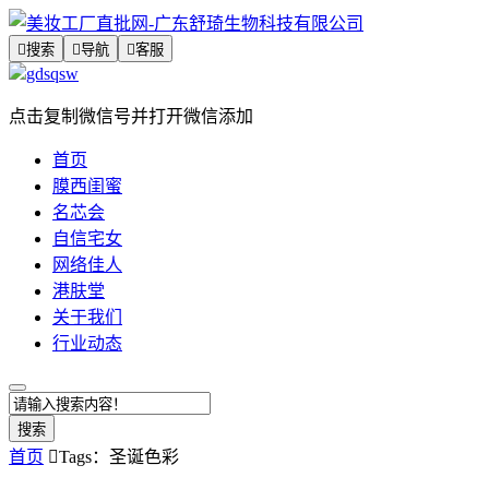

搜索

导航

客服
gdsqsw
点击复制微信号并打开微信添加
首页
膜西闺蜜
名芯会
自信宅女
网络佳人
港肤堂
关于我们
行业动态
搜索
首页

Tags：圣诞色彩