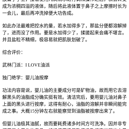
成为浓稠四溢的液体，随后将此液体置于鼻子之上摩擦时长为
一会儿，最后再冲洗掉便大功告成。
如此办法最难把控水的量，若水加得多了，那盐分便都溶解掉
了，进而没了作用。要是水加得少了，揉搓起来会痛不堪言。
并且盐粒不精细，极容易就把肌肤划破了。
综合评价：
武林门派：I LOVE油派
独门绝学：婴儿油按摩
功法内容是说，婴儿油的主要成分可是矿物油，故而用它去溶
解黑头的油脂成分确实挺有效。清洁完后，要用婴儿油对鼻子
上面的黑头进行按摩，这得有耐心，油脂的溶解并非瞬间能完
成之事。大概15分钟左右就能察觉到油脂被按摩出来了。
但婴儿油极其油腻，故而要耗费诸多时间方可洗净。因并非专