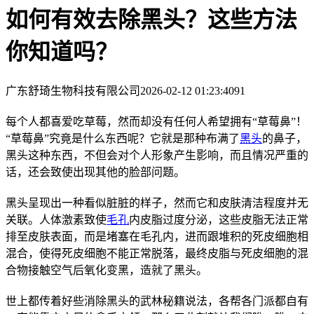
如何有效去除黑头？这些方法
你知道吗？
广东舒琦生物科技有限公司
2026-02-12 01:23:40
91
每个人都喜爱吃草莓，然而却没有任何人希望拥有“草莓鼻”！
“草莓鼻”究竟是什么东西呢？它就是那种布满了
黑头
的鼻子，
黑头这种东西，不但会对个人形象产生影响，而且情况严重的
话，还会致使出现其他的脸部问题。
黑头呈现出一种看似脏脏的样子，然而它和皮肤清洁程度并无
关联。人体激素致使
毛孔
内皮脂过度分泌，这些皮脂无法正常
排至皮肤表面，而是堵塞在毛孔内，进而跟堆积的死皮细胞相
混合，使得死皮细胞不能正常脱落，最终皮脂与死皮细胞的混
合物接触空气后氧化变黑，造就了黑头。
世上都传着好些消除黑头的武林秘籍说法，各帮各门派都自有