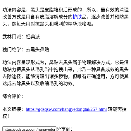
功法内容是，黑头是皮脂堆积后形成的，所以，最有效的清理
改善方式是用含有皮脂溶解成分的
护肤
品，逐步改善并预防黑
头，像每天用对抗黑头和粉刺的精华液啫喱。
武林门派：经典派
独门绝学：去黑头鼻贴
功法内容呈现形式为，鼻贴去黑头属于物理解决方式，它是借
助粘力把黑头从毛孔当中拖拽出来，此乃一种具备成效的黑头
去除途径，能够清理出诸多秽物，但唯有正确运用，方可使其
达成去除黑头以及收缩毛孔的功效。
综合评价：
本文链接：
https://gdsqsw.com/hangyedongtai/257.html
转载需授
权！
分享到：