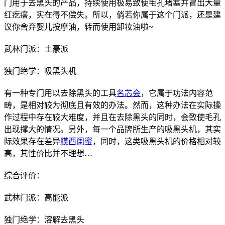
门用于去黑头的产品，持续使用极易致使毛孔堵塞并冒出大量
红疙瘩，实在得不偿失。所以，倘若你属于这个门派，还是建
议你舍弃婴儿按摩油，转而使用卸妆油啦~
武林门派：土豪派
独门绝学：吸黑头机
有一种专门用以去除黑头的工具
名芯会
，它属于功法内容范
畴，是相对较为彻底且有效的办法。然而，这种办法在实际操
作过程中存在较大难度，并且在去除黑头的同时，会致使毛孔
出现撑大的情况。另外，每一个品牌所生产的吸黑头机，其实
际效果存在差异
膜西闺蜜
，同时，这类吸黑头机的价格相对较
高，其性价比并不理想…
综合评价：
武林门派：高能派
独门绝学：溶解去黑头