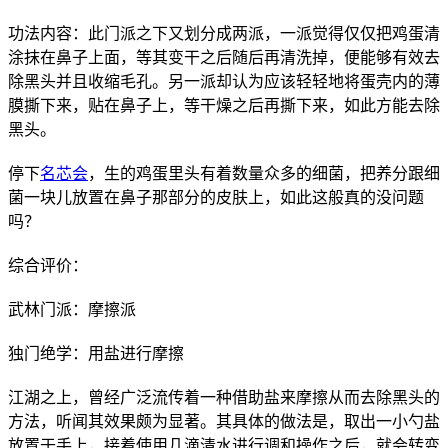
功法内容：此门派之下又划分成两派，一派觉得仅仅把鸡蛋清
涂抹在鼻子上面，等其变干之后随后再清洗掉，便能够有效去
除黑头并且收缩毛孔。另一派却认为应该轻轻地将蛋壳内的薄
膜撕下来，贴在鼻子上，等干燥之后再撕下来，如此方能去除
黑头。
停下
名芯会
，生的鸡蛋里头有着数量众多的细菌，把养分跟细
菌一块儿放置在鼻子那部分的皮肤上，如此这般真的没问题
吗？
综合评价：
武林门派：摩擦派
独门绝学：用盐进行摩擦
江湖之上，曾经广泛流传着一种借助盐来摩擦从而去除黑头的
方法，听闻其效果颇为显著。其具体的做法是，取出一小勺盐
放置于手上，接着使用几滴清水进行调和操作之后，就会转变