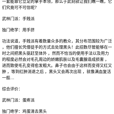
一套能靠它立足的拿手本领，那么于此刻就让我们瞧一瞧，它
们究竟可不可信呢？
武林门派：手贱派
独门绝学：用手挤
功法说道，手贱派有着数量众多的教众，其分布范围较为广泛
，他们擅长凭借徒手的方式去处理黑头！此招数尽管能够在一
时之间把黑头驱赶至体外 ，然而不恰当的使用手法以及用力
的程度必然会对毛孔周边的娇嫩肌肤以及毛囊腺造成损害 ，
进而致使毛孔变得愈发粗大。鼻子也会由于这样而变得又红又
肿 ，等到红肿消退之后 ，黑头又会再次出现 ，就像满血复活
一般…
综合评价：
武林门派：蛋疼派
独门绝学：鸡蛋清去黑头