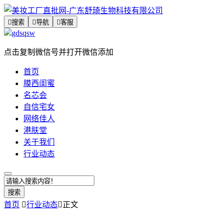

搜索

导航

客服
gdsqsw
点击复制微信号并打开微信添加
首页
膜西闺蜜
名芯会
自信宅女
网络佳人
港肤堂
关于我们
行业动态
搜索
首页

行业动态

正文