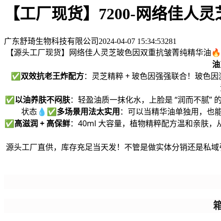
【工厂现货】7200-网络佳人
广东舒琦生物科技有限公司
2024-04-07 15:34:53
281
【源头工厂现货】网络佳人灵芝玻色因双重抗皱菁纯精华油🔥高
油
✅
双效抗老王炸配方
：灵芝精粹 + 玻色因强强联合！玻色
✅
以油养肤不闷肤
：轻盈油质一抹化水，上脸是 “润而不腻” 
状态💧✅
多场景用法太实用
：可以当精华油单独用，也能加
✅
高滋润 + 高保鲜
：40ml 大容量，植物精粹配方温和亲
源头工厂直供，库存充足当天发！不管是做实体分销还是私域引流
箱