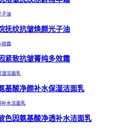
鲨烷抚纹抗皱焕颜光子油
色因紧致抗皱菁纯多效霜
草氨基酸净颜补水保湿洁面乳
肽玻色因氨基酸净透补水洁面乳