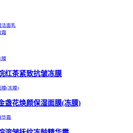
！
湿洁面乳
效霜
鲨烷红茶紧致抗皱冻膜
金盏花焕颜保湿面膜(冻膜)
鲨烷溶皱抚纹冻龄精华霜