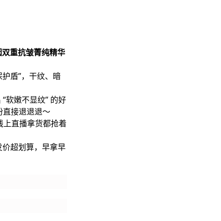
因双重抗皱菁纯精华
保护盾”，干纹、暗
“软嫩不显纹” 的好
粉直接退退退～
线上直播拿货都抢着
发价超划算，早拿早