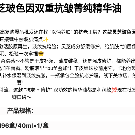
灵芝玻色因双重抗皱菁纯精华油
复购爆品批发还在找 “以油养肤” 的抗老王牌？这款
灵芝玻色
直接戳中熟龄肌痛点✨
因激活胶原再生，淡纹抗垮脸；灵芝成分舒缓修护，给肌肤 “加层
沉、松弛一次拿捏😎
的柔滑感～不管是干皮补湿、油皮维稳，还是混皮修护，都能养出 
在面霜、粉底液里 “buff 叠加”！干皮姐妹妆前用它，卡粉浮
肤，从补水保湿到淡纹抗皱，一瓶承包全脸抗老护理，线下美妆店、
要！
，这款 “抗老 + 修护” 双功效的精华油都是利润款💯现在批
赚口碑～
产品规格
：
96盒/40ml×1/盒