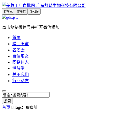

搜索

导航

客服
gdsqsw
点击复制微信号并打开微信添加
首页
膜西闺蜜
名芯会
自信宅女
网络佳人
港肤堂
关于我们
行业动态
搜索
首页

Tags：瘦肩针