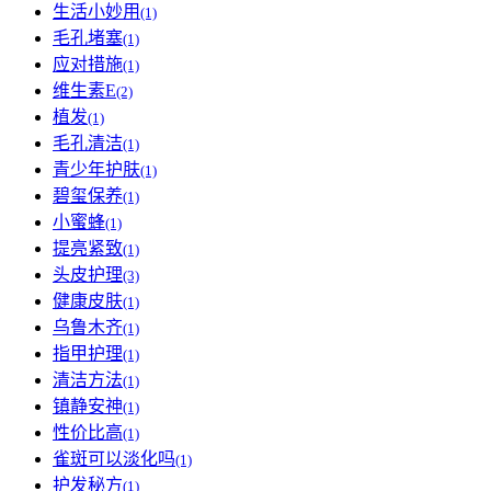
生活小妙用
(1)
毛孔堵塞
(1)
应对措施
(1)
维生素E
(2)
植发
(1)
毛孔清洁
(1)
青少年护肤
(1)
碧玺保养
(1)
小蜜蜂
(1)
提亮紧致
(1)
头皮护理
(3)
健康皮肤
(1)
乌鲁木齐
(1)
指甲护理
(1)
清洁方法
(1)
镇静安神
(1)
性价比高
(1)
雀斑可以淡化吗
(1)
护发秘方
(1)