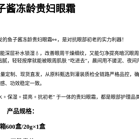
鱼子酱冻龄贵妇眼霜
发的鱼子酱冻龄贵妇眼霜👀，是对抗眼部初老的实力利器！
能深层补水锁湿💧，改善眼周干燥细纹，又能匀净提亮暗沉眼
腻，轻轻按摩就能被眼周肌肤 “吃进去”，晨间用不搓泥、夜间用
批量定制、现货直发，从原料甄选到灌装质检全链路严格品控，
感、功效稳定一致。
+ 保湿 + 提亮 + 抗初老” 于一体的贵妇眼霜，都是眼部护理
产品规格：
箱600盒/20g×1盒