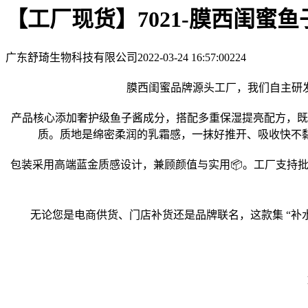
【工厂现货】7021-膜西闺蜜
广东舒琦生物科技有限公司
2022-03-24 16:57:00
224
膜西闺蜜品牌源头工厂，我们自主研
产品核心添加奢护级鱼子酱成分，搭配多重保湿提亮配方，既
质。质地是绵密柔润的乳霜感，一抹好推开、吸收快不黏
包装采用高端蓝金质感设计，兼顾颜值与实用📦。工厂支持
无论您是电商供货、门店补货还是品牌联名，这款集 “补水 