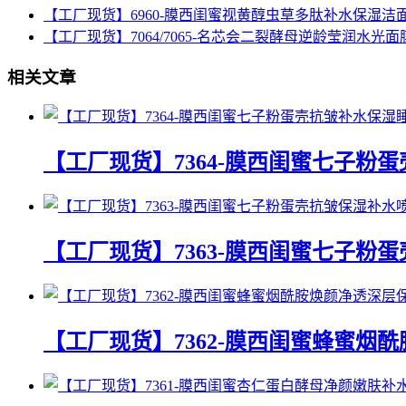
【工厂现货】6960-膜西闺蜜视黄醇虫草多肽补水保湿洁
【工厂现货】7064/7065-名芯会二裂酵母逆龄莹润水光面
相关文章
【工厂现货】7364-膜西闺蜜七子粉
【工厂现货】7363-膜西闺蜜七子粉
【工厂现货】7362-膜西闺蜜蜂蜜烟