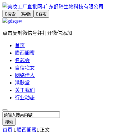

搜索

导航

客服
gdsqsw
点击复制微信号并打开微信添加
首页
膜西闺蜜
名芯会
自信宅女
网络佳人
港肤堂
关于我们
行业动态
搜索
首页

膜西闺蜜

正文