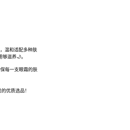
周，温和适配多种肤
够滋养🌙。
确保每一支眼霜的肤
品类的优质选品！