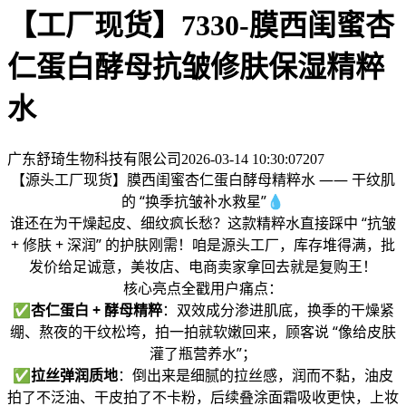
【工厂现货】7330-膜西闺蜜杏
仁蛋白酵母抗皱修肤保湿精粹
水
广东舒琦生物科技有限公司
2026-03-14 10:30:07
207
【源头工厂现货】膜西闺蜜杏仁蛋白酵母精粹水 —— 干纹肌
的 “换季抗皱补水救星”💧
谁还在为干燥起皮、细纹疯长愁？这款精粹水直接踩中 “抗皱
+ 修肤 + 深润” 的护肤刚需！咱是源头工厂，库存堆得满，批
发价给足诚意，美妆店、电商卖家拿回去就是复购王！
核心亮点全戳用户痛点：
✅
杏仁蛋白 + 酵母精粹
：双效成分渗进肌底，换季的干燥紧
绷、熬夜的干纹松垮，拍一拍就软嫩回来，顾客说 “像给皮肤
灌了瓶营养水”；
✅
拉丝弹润质地
：倒出来是细腻的拉丝感，润而不黏，油皮
拍了不泛油、干皮拍了不卡粉，后续叠涂面霜吸收更快，上妆