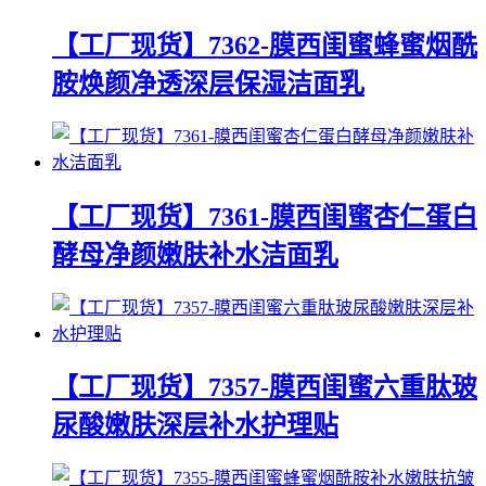
【工厂现货】7362-膜西闺蜜蜂蜜烟酰
胺焕颜净透深层保湿洁面乳
【工厂现货】7361-膜西闺蜜杏仁蛋白
酵母净颜嫩肤补水洁面乳
【工厂现货】7357-膜西闺蜜六重肽玻
尿酸嫩肤深层补水护理贴