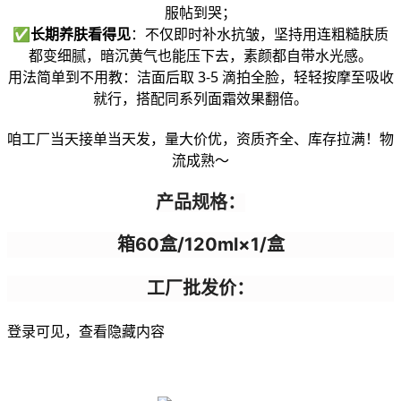
服帖到哭；
✅
长期养肤看得见
：不仅即时补水抗皱，坚持用连粗糙肤质
都变细腻，暗沉黄气也能压下去，素颜都自带水光感。
用法简单到不用教：洁面后取 3-5 滴拍全脸，轻轻按摩至吸收
就行，搭配同系列面霜效果翻倍。
咱工厂当天接单当天发，量大价优，资质齐全、库存拉满！物
流成熟～
产品规格：
箱60盒/120ml×1/盒
工厂批发价：
登录可见，查看隐藏内容