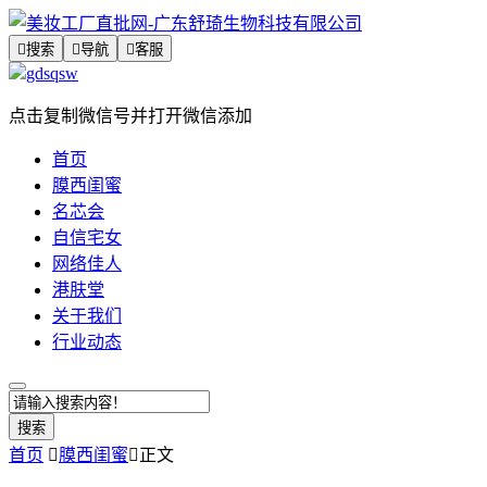

搜索

导航

客服
gdsqsw
点击复制微信号并打开微信添加
首页
膜西闺蜜
名芯会
自信宅女
网络佳人
港肤堂
关于我们
行业动态
搜索
首页

膜西闺蜜

正文