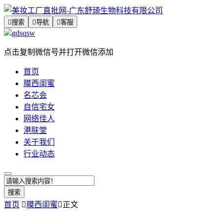

搜索

导航

客服
gdsqsw
点击复制微信号并打开微信添加
首页
膜西闺蜜
名芯会
自信宅女
网络佳人
港肤堂
关于我们
行业动态
搜索
首页

膜西闺蜜

正文