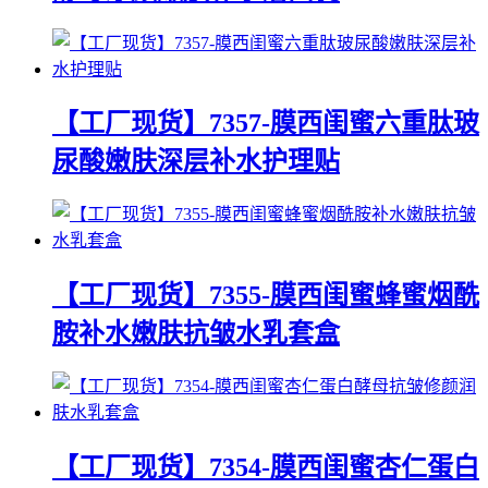
【工厂现货】7357-膜西闺蜜六重肽玻
尿酸嫩肤深层补水护理贴
【工厂现货】7355-膜西闺蜜蜂蜜烟酰
胺补水嫩肤抗皱水乳套盒
【工厂现货】7354-膜西闺蜜杏仁蛋白