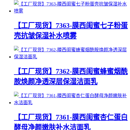
【工厂现货】7363-膜西闺蜜七子粉蛋
壳抗皱保湿补水喷雾
【工厂现货】7362-膜西闺蜜蜂蜜烟酰
胺焕颜净透深层保湿洁面乳
【工厂现货】7361-膜西闺蜜杏仁蛋白
酵母净颜嫩肤补水洁面乳