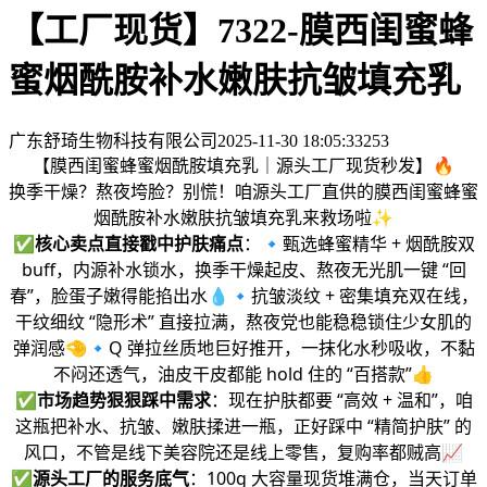
【工厂现货】7322-膜西闺蜜蜂
蜜烟酰胺补水嫩肤抗皱填充乳
广东舒琦生物科技有限公司
2025-11-30 18:05:33
253
【膜西闺蜜蜂蜜烟酰胺填充乳｜源头工厂现货秒发】🔥
换季干燥？熬夜垮脸？别慌！咱源头工厂直供的膜西闺蜜蜂蜜
烟酰胺补水嫩肤抗皱填充乳来救场啦✨
✅
核心卖点直接戳中护肤痛点
：🔹甄选蜂蜜精华 + 烟酰胺双
buff，内源补水锁水，换季干燥起皮、熬夜无光肌一键 “回
春”，脸蛋子嫩得能掐出水💧🔹抗皱淡纹 + 密集填充双在线，
干纹细纹 “隐形术” 直接拉满，熬夜党也能稳稳锁住少女肌的
弹润感🤏🔹Q 弹拉丝质地巨好推开，一抹化水秒吸收，不黏
不闷还透气，油皮干皮都能 hold 住的 “百搭款”👍
✅
市场趋势狠狠踩中需求
：现在护肤都要 “高效 + 温和”，咱
这瓶把补水、抗皱、嫩肤揉进一瓶，正好踩中 “精简护肤” 的
风口，不管是线下美容院还是线上零售，复购率都贼高📈
✅
源头工厂的服务底气
：100g 大容量现货堆满仓，当天订单