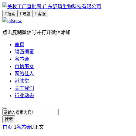

搜索

导航

客服
gdsqsw
点击复制微信号并打开微信添加
首页
膜西闺蜜
名芯会
自信宅女
网络佳人
港肤堂
关于我们
行业动态
搜索
首页

名芯会

正文