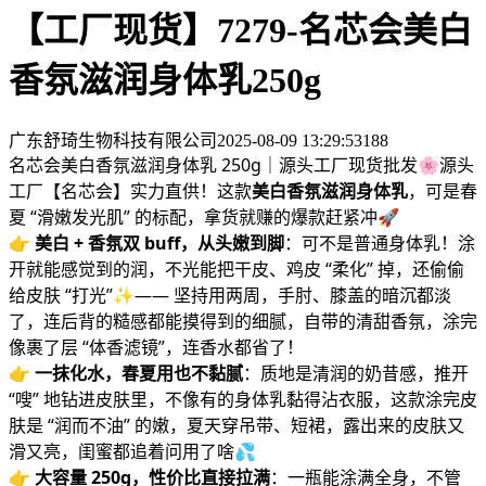
【工厂现货】7279-名芯会美白
香氛滋润身体乳250g
广东舒琦生物科技有限公司
2025-08-09 13:29:53
188
名芯会美白香氛滋润身体乳 250g｜源头工厂现货批发🌸源头
工厂【名芯会】实力直供！这款
美白香氛滋润身体乳
，可是春
夏 “滑嫩发光肌” 的标配，拿货就赚的爆款赶紧冲🚀
👉
美白 + 香氛双 buff，从头嫩到脚
：可不是普通身体乳！涂
开就能感觉到的润，不光能把干皮、鸡皮 “柔化” 掉，还偷偷
给皮肤 “打光”✨—— 坚持用两周，手肘、膝盖的暗沉都淡
了，连后背的糙感都能摸得到的细腻，自带的清甜香氛，涂完
像裹了层 “体香滤镜”，连香水都省了！
👉
一抹化水，春夏用也不黏腻
：质地是清润的奶昔感，推开
“嗖” 地钻进皮肤里，不像有的身体乳黏得沾衣服，这款涂完皮
肤是 “润而不油” 的嫩，夏天穿吊带、短裙，露出来的皮肤又
滑又亮，闺蜜都追着问用了啥💦
👉
大容量 250g，性价比直接拉满
：一瓶能涂满全身，不管