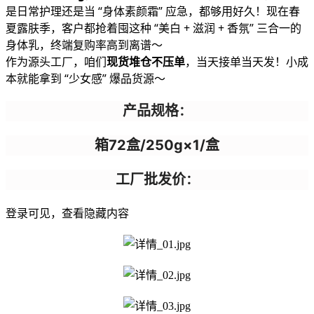
是日常护理还是当 “身体素颜霜” 应急，都够用好久！现在春
夏露肤季，客户都抢着囤这种 “美白 + 滋润 + 香氛” 三合一的
身体乳，终端复购率高到离谱～
作为源头工厂，咱们
现货堆仓不压单
，当天接单当天发！小成
本就能拿到 “少女感” 爆品货源～
产品规格
：
箱72盒/250g×1/盒
工厂批发价
：
登录可见，查看隐藏内容