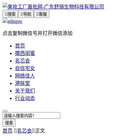

搜索

导航

客服
gdsqsw
点击复制微信号并打开微信添加
首页
膜西闺蜜
名芯会
自信宅女
网络佳人
港肤堂
关于我们
行业动态
搜索
首页

名芯会

正文