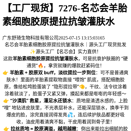
【工厂现货】7276-名芯会羊胎
素细胞胶原提拉抗皱灌肤水
广东舒琦生物科技有限公司
2025-07-15 13:15:03
165
名芯会羊胎素细胞胶原提拉抗皱灌肤水｜源头工厂现货批发
✨源头工厂【名芯会】实力直供！
这款
羊胎素细胞胶原提拉抗皱灌肤水
，可是抗衰护肤圈的 “硬
通货”🔥，拿货就赚的爆款赶紧码住！
👉
羊胎素 + 胶原双 buff，淡纹提拉一步到位
：可不是普通爽
肤水！里面的羊胎素提取物直接 “喂饱” 肌底，搭配细胞胶
原，像给松垮脸蛋装了 “隐形提拉带”🤏，干纹、法令纹涂着
涂着就淡了，脸蛋子又紧又弹，摸起来都是嘭嘭的年轻感～
👉
“沙漠肌” 救星，灌足水还锁水
：质地是清透水感的，上脸
“嗖” 地钻进皮肤里，不光表层补水，还能深层锁水，换季干到
爆皮的脸，涂完直接润得发亮💦，连后续护肤品都更好吸
收，油皮用着清爽不黏，干皮用着润到骨子里！
👉
拉丝质地 = 胶原满溢，越用越嫩
：倒出来能拉出细腻的胶