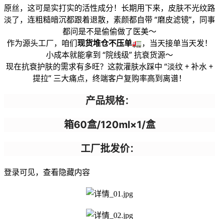
原丝，这可是实打实的活性成分！长期用下来，皮肤不光纹路
淡了，连粗糙暗沉都跟着退散，素颜都自带 “磨皮滤镜”，同事
都问是不是偷偷做了医美～
作为源头工厂，咱们
现货堆仓不压单
🚛，当天接单当天发！
小成本就能拿到 “院线级” 抗衰货源～
现在抗衰护肤的需求有多旺？这款灌肤水踩中 “淡纹 + 补水 +
提拉” 三大痛点，终端客户复购率高到离谱！
产品规格
：
箱60盒/120ml×1/盒
工厂批发价
：
登录可见，查看隐藏内容