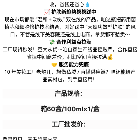
收，省钱还省心💧
📈
护肤新趋势稳稳踩中
现在市场都爱 “温和 + 功效” 双在线的产品，咱这瓶把药用菌
植萃和细胞修护技术结合，刚好踩中 “天然功效型护肤” 的风
口，不管是线下美容院还是线上电商，拿货都不愁卖～
💸
合作利益点拉满
工厂现货秒发！量大从优～咱自家生产线品控贼严，合作直接
省掉中间商差价，利润空间直接拉满💰
🤝
服务能力兜底
10 年美妆工厂老炮儿，想做私域 / 直播供应链？咱还能给产
品素材包，到手直接用！
产品规格
：
箱60盒/100ml×1/盒
工厂批发价
：
登录可见，查看隐藏内容