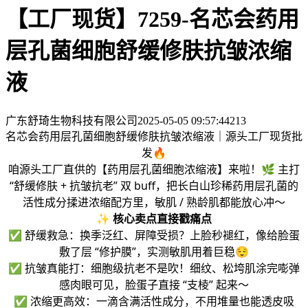
【工厂现货】7259-名芯会药用
层孔菌细胞舒缓修肤抗皱浓缩
液
广东舒琦生物科技有限公司
2025-05-05 09:57:44
213
名芯会药用层孔菌细胞舒缓修肤抗皱浓缩液｜源头工厂现货批
发🔥
咱源头工厂直供的【药用层孔菌细胞浓缩液】来啦！🌿 主打
“舒缓修肤 + 抗皱抗老” 双 buff，把长白山珍稀药用层孔菌的
活性成分揉进浓缩配方里，敏肌 / 熟龄肌都能放心冲～
✨
核心卖点直接戳痛点
✅ 舒缓救急：换季泛红、屏障受损？上脸秒褪红，像给脸蛋
敷了层 “修护膜”，实测敏肌用着巨稳😌
✅ 抗皱真能打：细胞级抗老不是吹！细纹、松垮肌涂完嘭弹
感肉眼可见，脸蛋子直接 “支棱” 起来～
✅ 浓缩更高效：一滴含满活性成分，不用堆量也能透皮吸