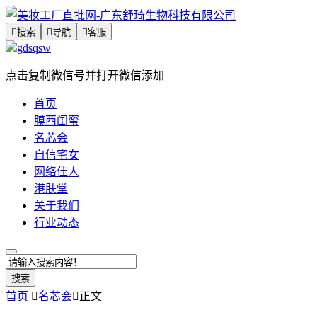

搜索

导航

客服
gdsqsw
点击复制微信号并打开微信添加
首页
膜西闺蜜
名芯会
自信宅女
网络佳人
港肤堂
关于我们
行业动态
搜索
首页

名芯会

正文