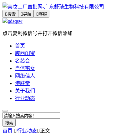

搜索

导航

客服
gdsqsw
点击复制微信号并打开微信添加
首页
膜西闺蜜
名芯会
自信宅女
网络佳人
港肤堂
关于我们
行业动态
搜索
首页

行业动态

正文