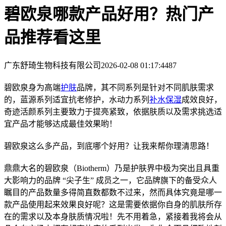
碧欧泉哪款产品好用？热门产
品推荐看这里
广东舒琦生物科技有限公司
2026-02-08 01:17:44
87
碧欧泉身为高端
护肤
品牌，其不同系列是针对不同肌肤需求
的，蓝源系列适宜抗老修护，水动力系列
补水保湿
成效良好，
奇迹活颜系列主要致力于提亮紧致，依据肤质以及需求挑选适
宜产品才能够达成最佳效果哟！
碧欧泉这么多产品，到底哪个好用？让我来帮你理清思路！
鼎鼎大名的碧欧泉（Biotherm）乃是护肤界中极为突出且具重
大影响力的品牌 “尖子生” 成员之一，它品牌旗下的备受众人
瞩目的产品数量多得简直数都数不过来，然而具体究竟是哪一
款产品使用起来效果良好呢？这是需要依据你自身的肌肤所存
在的需求以及本身肤质情况啦！先不用着急，紧接着我将会从