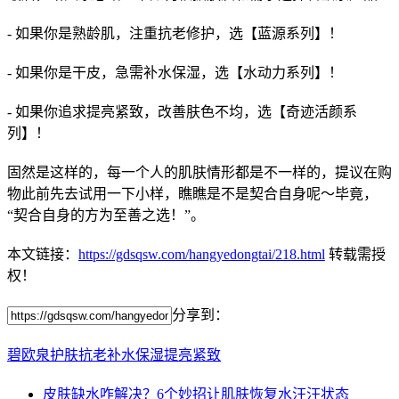
- 如果你是熟龄肌，注重抗老修护，选【蓝源系列】！
- 如果你是干皮，急需补水保湿，选【水动力系列】！
- 如果你追求提亮紧致，改善肤色不均，选【奇迹活颜系
列】！
固然是这样的，每一个人的肌肤情形都是不一样的，提议在购
物此前先去试用一下小样，瞧瞧是不是契合自身呢～毕竟，
“契合自身的方为至善之选！”。
本文链接：
https://gdsqsw.com/hangyedongtai/218.html
转载需授
权！
分享到：
碧欧泉
护肤
抗老
补水保湿
提亮紧致
皮肤缺水咋解决？6个妙招让肌肤恢复水汪汪状态