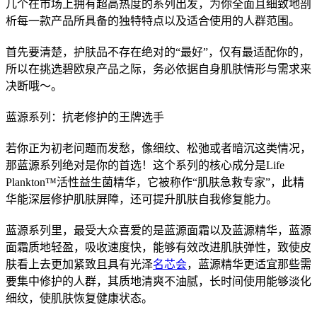
几个在市场上拥有超高热度的系列出发，为你全面且细致地剖
析每一款产品所具备的独特特点以及适合使用的人群范围。
首先要清楚，护肤品不存在绝对的“最好”，仅有最适配你的，
所以在挑选碧欧泉产品之际，务必依据自身肌肤情形与需求来
决断哦～。
蓝源系列：抗老修护的王牌选手
若你正为初老问题而发愁，像细纹、松弛或者暗沉这类情况，
那蓝源系列绝对是你的首选！这个系列的核心成分是Life
Plankton™活性益生菌精华，它被称作“肌肤急救专家”，此精
华能深层修护肌肤屏障，还可提升肌肤自我修复能力。
蓝源系列里，最受大众喜爱的是蓝源面霜以及蓝源精华，蓝源
面霜质地轻盈，吸收速度快，能够有效改进肌肤弹性，致使皮
肤看上去更加紧致且具有光泽
名芯会
，蓝源精华更适宜那些需
要集中修护的人群，其质地清爽不油腻，长时间使用能够淡化
细纹，使肌肤恢复健康状态。