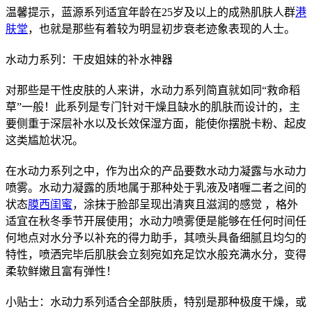
温馨提示，蓝源系列适宜年龄在25岁及以上的成熟肌肤人群
港
肤堂
，也就是那些有着较为明显初步衰老迹象表现的人士。
水动力系列：干皮姐妹的补水神器
对那些是干性皮肤的人来讲，水动力系列简直就如同“救命稻
草”一般！此系列是专门针对干燥且缺水的肌肤而设计的，主
要侧重于深层补水以及长效保湿方面，能使你摆脱卡粉、起皮
这类尴尬状况。
在水动力系列之中，作为出众的产品要数水动力凝露与水动力
喷雾。水动力凝露的质地属于那种处于乳液及啫喱二者之间的
状态
膜西闺蜜
，涂抹于脸部呈现出清爽且滋润的感觉 ，格外
适宜在秋冬季节开展使用；水动力喷雾便是能够在任何时间任
何地点对水分予以补充的得力助手，其喷头具备细腻且均匀的
特性，喷洒完毕后肌肤会立刻宛如充足饮水般充满水分，变得
柔软鲜嫩且富有弹性！
小贴士：水动力系列适合全部肤质，特别是那种极度干燥，或