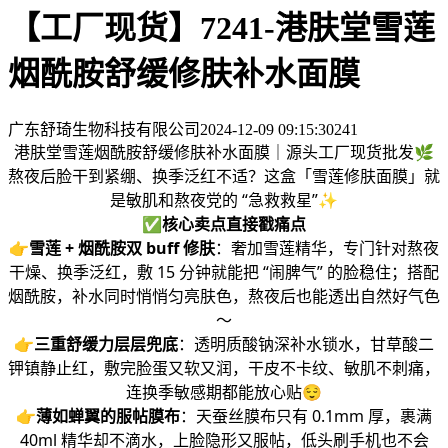
【工厂现货】7241-港肤堂雪莲
烟酰胺舒缓修肤补水面膜
广东舒琦生物科技有限公司
2024-12-09 09:15:30
241
港肤堂雪莲烟酰胺舒缓修肤补水面膜｜源头工厂现货批发🌿
熬夜后脸干到紧绷、换季泛红不适？这盒「雪莲修肤面膜」就
是敏肌和熬夜党的 “急救救星”✨
✅
核心卖点直接戳痛点
👉
雪莲 + 烟酰胺双 buff 修肤
：奢加雪莲精华，专门针对熬夜
干燥、换季泛红，敷 15 分钟就能把 “闹脾气” 的脸稳住；搭配
烟酰胺，补水同时悄悄匀亮肤色，熬夜后也能透出自然好气色
～
👉
三重舒缓力层层兜底
：透明质酸钠深补水锁水，甘草酸二
钾镇静止红，敷完脸蛋又软又润，干皮不卡纹、敏肌不刺痛，
连换季敏感期都能放心贴😌
👉
薄如蝉翼的服帖膜布
：天蚕丝膜布只有 0.1mm 厚，裹满
40ml 精华却不滴水，上脸隐形又服帖，低头刷手机也不会