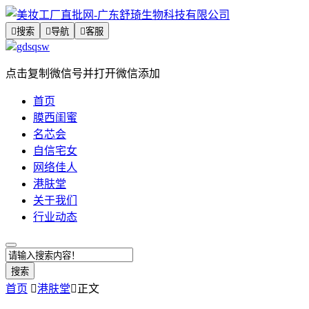

搜索

导航

客服
gdsqsw
点击复制微信号并打开微信添加
首页
膜西闺蜜
名芯会
自信宅女
网络佳人
港肤堂
关于我们
行业动态
搜索
首页

港肤堂

正文