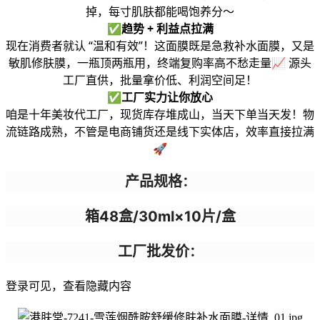
掉，每寸肌肤都能喝饱养分～
✅
趋势 + 利益点拉满
现在消费者就认 “温和有效”！这面膜既是急救补水面膜，又是
敏肌修肤膜，一瓶顶两瓶用，终端复购率高不愁走量📈 源头
工厂直供，批量拿价低、利润空间足！
✅
工厂实力让你放心
咱是十年美妆代工厂，现货库存堆成山，当天下单当天发！物
流链路成熟，不管是电商铺货还是线下实体店，效率直接拉满
🚀
产品规格
：
箱48盒/30ml×10片/盒
工厂批发价
：
登录可见，查看隐藏内容